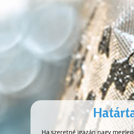
Határt
Ha szeretné igazán nagy meglepe