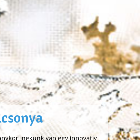
ácsonya
onykor, nekünk van egy innovatív