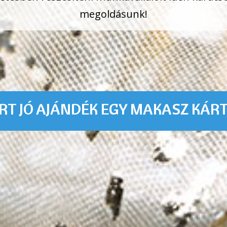
megoldásunk!
RT JÓ AJÁNDÉK EGY MAKASZ KÁR