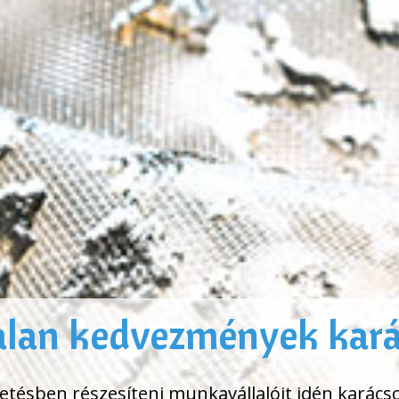
alan kedvezmények kar
tésben részesíteni munkavállalóit idén karács