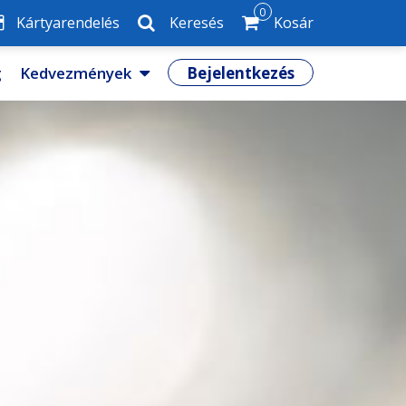
0
Kártyarendelés
Keresés
Kosár
g
Kedvezmények
Bejelentkezés