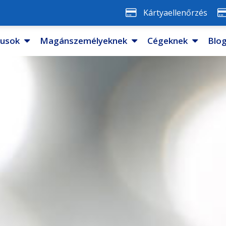
Kártyaellenőrzés
pusok
Magánszemélyeknek
Cégeknek
Blo