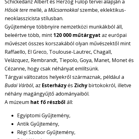
Schickedanz Albert és Herzog Fülöp tervei alapján a
Hősök tere
mellé, a
Műcsarnokkal
szembe, eklektikus-
neoklasszicista stílusban.
Gyűjteménye többnyire nemzetközi munkákból áll,
beleértve több, mint
120 000 műtárgyat
az európai
művészet összes korszakából olyan művészektől mint
Raffaello, El Greco, Toulouse-Lautrec, Chagall,
Velázquez, Rembrandt, Tiepolo, Goya, Manet, Monet és
Cézanne, hogy csak néhányat említsünk.
Tárgyai változatos helyekről származnak, például a
Budai Várból
, az
Esterházy
és
Zichy
birtokokról, illetve
néhány magángyűjtő adományaiból.
A múzeum
hat fő részből
áll:
Egyiptomi Gyűjtemény,
Antik Gyűjtemény,
Régi Szobor Gyűjtemény,