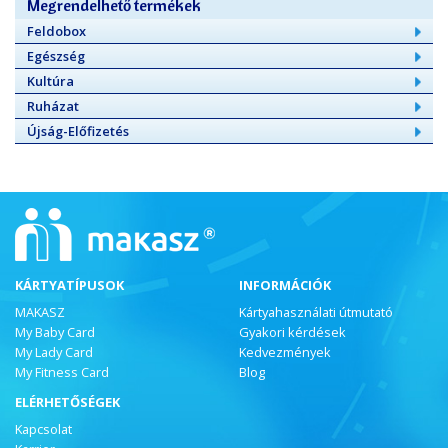
Megrendelhető termékek
Feldobox
Egészség
Kultúra
Ruházat
Újság-Előfizetés
KÁRTYATÍPUSOK
INFORMÁCIÓK
MAKASZ
Kártyahasználati útmutató
My Baby Card
Gyakori kérdések
My Lady Card
Kedvezmények
My Fitness Card
Blog
ELÉRHETŐSÉGEK
Kapcsolat