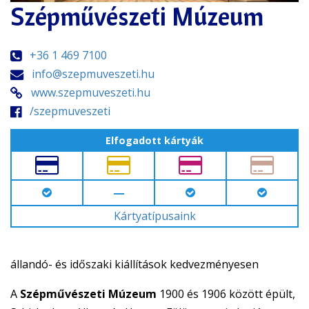
Szépművészeti Múzeum
+36 1 469 7100
info@szepmuveszeti.hu
www.szepmuveszeti.hu
/szepmuveszeti
Elfogadott kártyák
—
Kártyatípusaink
állandó- és időszaki kiállítások kedvezményesen
A
Szépművészeti Múzeum
1900 és 1906 között épült,