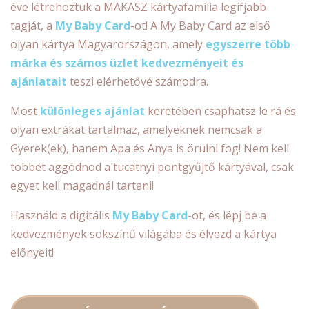
éve létrehoztuk a MAKASZ kártyafamília legifjabb
tagját, a
My Baby Card
-ot! A My Baby Card az első
olyan kártya Magyarországon, amely
egyszerre több
márka és számos üzlet kedvezményeit és
ajánlatait
teszi elérhetővé számodra.
Most
különleges ajánlat
keretében csaphatsz le rá és
olyan extrákat tartalmaz, amelyeknek nemcsak a
Gyerek(ek), hanem Apa és Anya is örülni fog! Nem kell
többet aggódnod a tucatnyi pontgyűjtő kártyával, csak
egyet kell magadnál tartani!
Használd a digitális
My Baby Card
-ot, és lépj be a
kedvezmények sokszínű világába és élvezd a kártya
előnyeit!