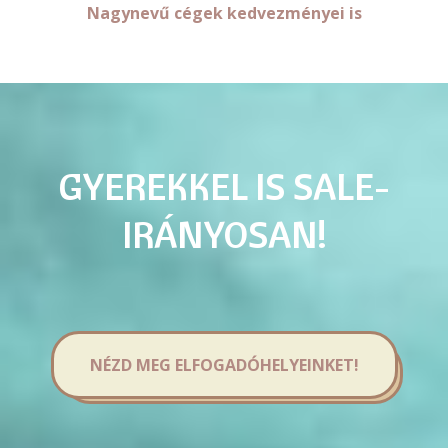
Nagynevű cégek kedvezményei is
GYEREKKEL IS SALE-
IRÁNYOSAN!
NÉZD MEG ELFOGADÓHELYEINKET!