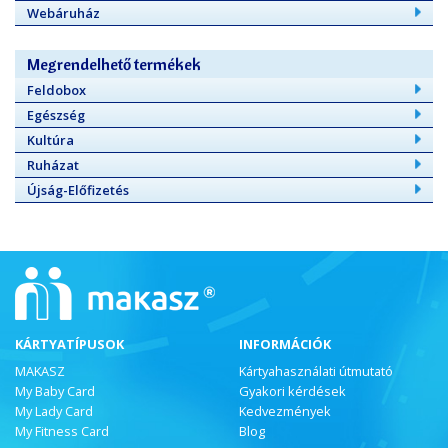
Webáruház
Megrendelhető termékek
Feldobox
Egészség
Kultúra
Ruházat
Újság-Előfizetés
KÁRTYATÍPUSOK
INFORMÁCIÓK
MAKASZ
Kártyahasználati útmutató
My Baby Card
Gyakori kérdések
My Lady Card
Kedvezmények
My Fitness Card
Blog