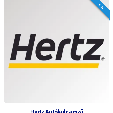
10 %
Hertz Autókölcsönző