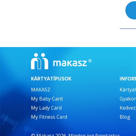
KÁRTYATÍPUSOK
INFOR
MAKASZ
Kártya
My Baby Card
Gyakor
My Lady Card
Kedve
My Fitness Card
Blog
© Makasz 2026. Minden jog fenntartva.