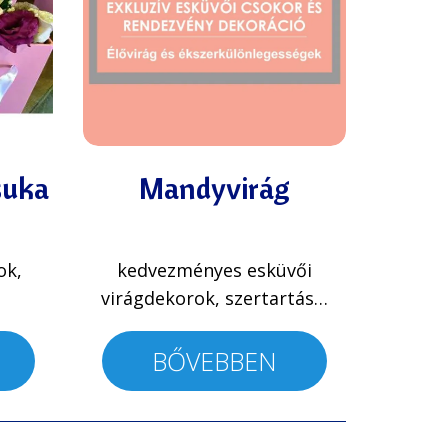
suka
Mandyvirág
ok,
kedvezményes esküvői
virágdekorok, szertartás…
BŐVEBBEN