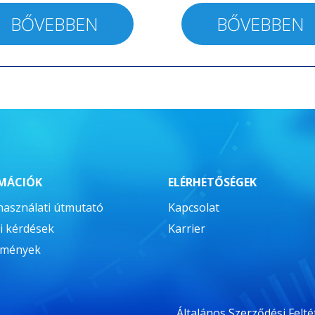
BŐVEBBEN
BŐVEBBEN
MÁCIÓK
ELÉRHETŐSÉGEK
használati útmutató
Kapcsolat
i kérdések
Karrier
zmények
Általános Szerződési Felté