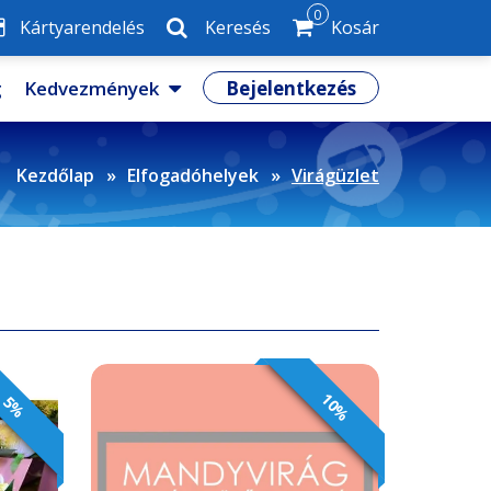
0
Kártyarendelés
Keresés
Kosár
g
Kedvezmények
Bejelentkezés
Kezdőlap
Elfogadóhelyek
Virágüzlet
10%
5%