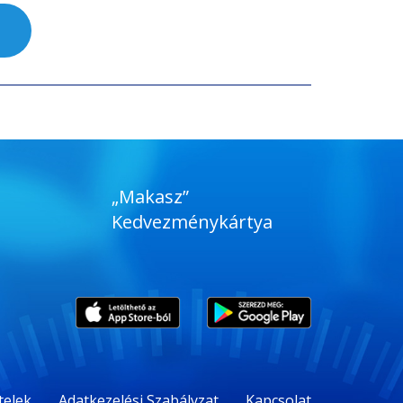
„Makasz”
Kedvezménykártya
telek
Adatkezelési Szabályzat
Kapcsolat