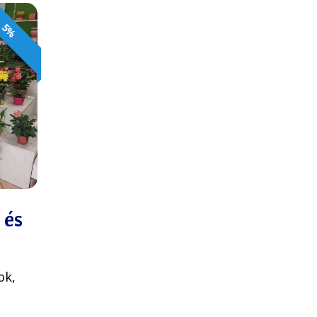
5%
 és
ok,