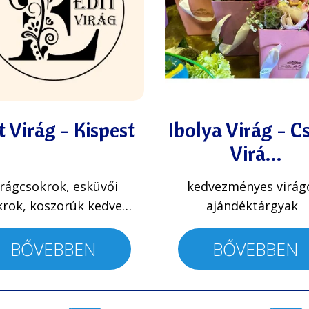
t Virág - Kispest
Ibolya Virág - C
Virá…
irágcsokrok, esküvői
kedvezményes virág
krok, koszorúk kedve…
ajándéktárgyak
BŐVEBBEN
BŐVEBBEN