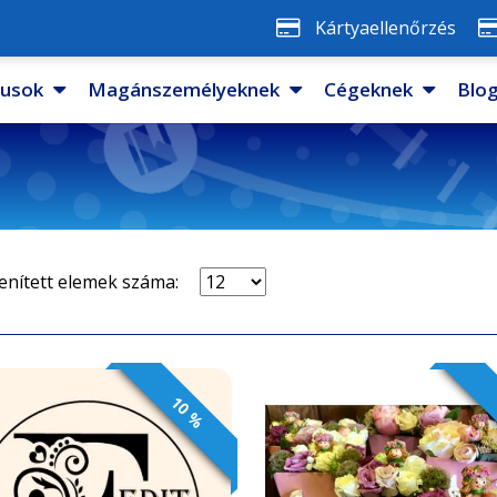
Kártyaellenőrzés
pusok
Magánszemélyeknek
Cégeknek
Blo
enített elemek száma:
10 %