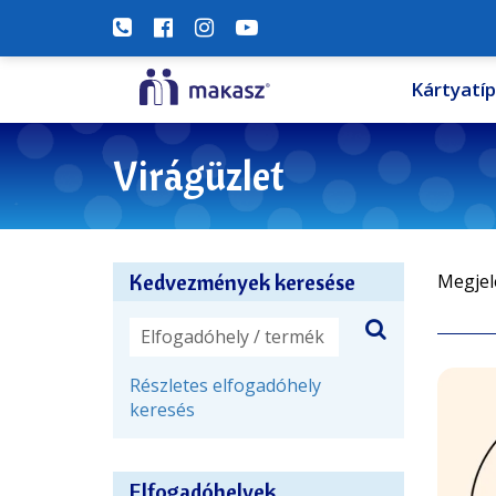
Kártyatí
Virágüzlet
Kedvezmények keresése
Megjel
Részletes elfogadóhely
keresés
Elfogadóhelyek