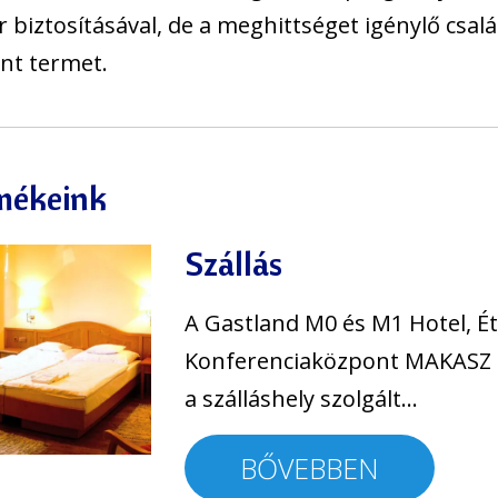
r biztosításával, de a meghittséget igénylő csa
nt termet.
mékeink
Szállás
A Gastland M0 és M1 Hotel, É
Konferenciaközpont MAKASZ 
a szálláshely szolgált…
BŐVEBBEN