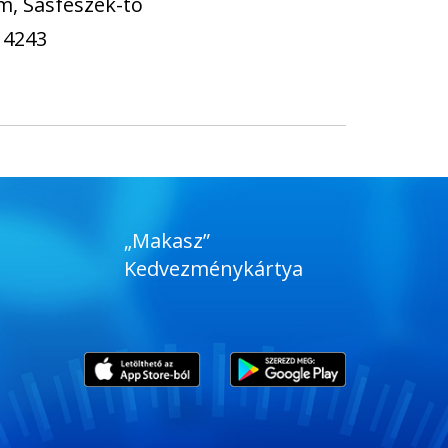
m, Sasfészek-tó
 4243
„Makasz”
Kedvezménykártya