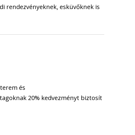
ládi rendezvényeknek, esküvőknek is
tterem és
tagoknak 20% kedvezményt biztosít