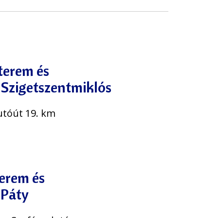
terem és
 Szigetszentmiklós
utóút 19. km
terem és
 Páty