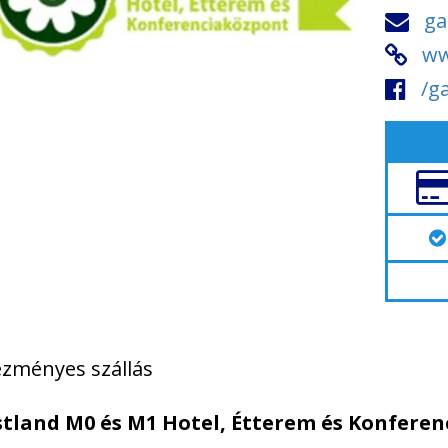
ga
ww
/g
zményes szállás
tland M0 és M1 Hotel, Étterem és Konfere