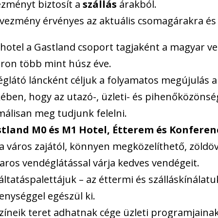
zményt biztosít a
szállás
árakból.
vezmény érvényes az aktuális csomagárakra és 
 hotel a Gastland csoport tagjaként a magyar 
on több mint húsz éve.
glátó láncként céljuk a folyamatos megújulás a
ében, hogy az utazó-, üzleti- és pihenőközöns
álisan meg tudjunk felelni.
tland M0 és M1 Hotel, Étterem és Konfere
 a város zajától, könnyen megközelíthető, zöl
ros vendéglátással várja kedves vendégeit.
áltatáspalettájuk – az éttermi és szálláskínálat
enységgel egészül ki.
zíneik teret adhatnak cége üzleti programjainak