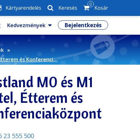
0
Kártyarendelés
Keresés
Kosár
g
Kedvezmények
Bejelentkezés
ek
 Étterem és Konferenci…
stland M0 és M1
el, Étterem és
nferenciaközpont
6 23 555 500