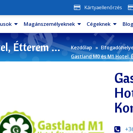
Kártyaellenőrzés
pusok
Magánszemélyeknek
Cégeknek
Blo
Gastland M0 és M1 Hotel, Étterem és Konferenciaközpont
Kezdőlap
Elfogadóhely
Gastland M0 és M1 Hotel,
Ga
Hot
Ko
+3