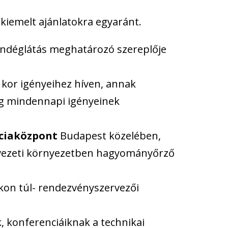
kiemelt ajánlatokra egyaránt.
vendéglátás meghatározó szereplője
 kor igényeihez híven, annak
ég mindennapi igényeinek
nciaközpont
Budapest közelében,
dövezeti környezetben hagyományőrző
ukon túl- rendezvényszervezői
, konferenciáiknak a technikai