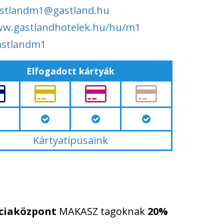
stlandm1@gastland.hu
w.gastlandhotelek.hu/hu/m1
astlandm1
Elfogadott kártyák
Kártyatípusaink
nciaközpont
MAKASZ tagoknak
20%