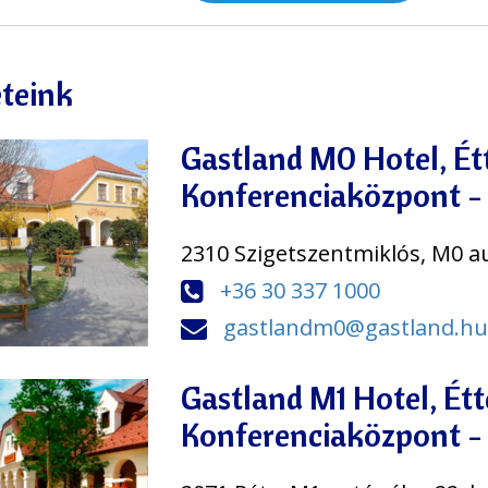
teink
Gastland M0 Hotel, Ét
Konferenciaközpont -
2310 Szigetszentmiklós, M0 a
+36 30 337 1000
gastlandm0@gastland.hu
Gastland M1 Hotel, Ét
Konferenciaközpont -