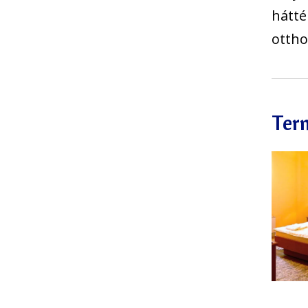
hátté
ottho
Ter