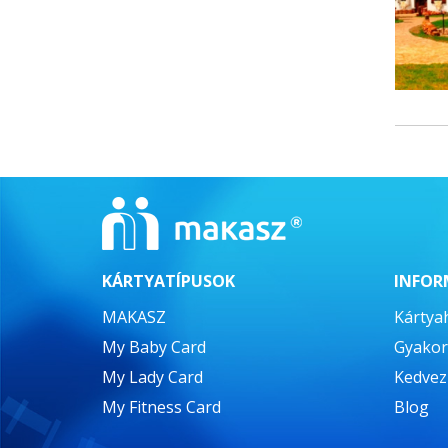
KÁRTYATÍPUSOK
INFOR
MAKASZ
Kártya
My Baby Card
Gyakor
My Lady Card
Kedve
My Fitness Card
Blog