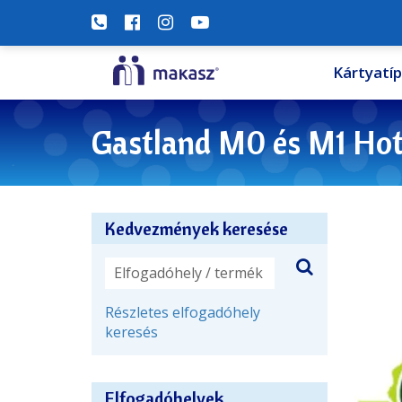
Kártyatí
Kedvezmények keresése
Részletes elfogadóhely
keresés
Elfogadóhelyek