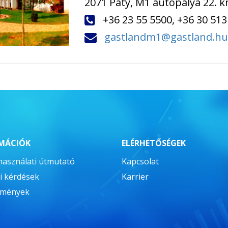
2071 Páty, M1 autópálya 22. k
+36 23 55 5500, +36 30 513
gastlandm1@gastland.hu
MÁCIÓK
ELÉRHETŐSÉGEK
használati útmutató
Kapcsolat
i kérdések
Karrier
zmények