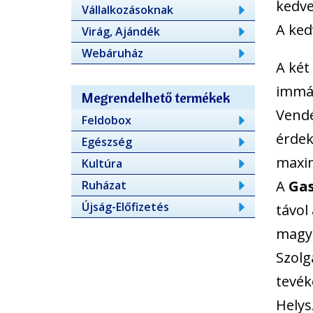
kedve
Vállalkozásoknak
A ked
Virág, Ajándék
Webáruház
A két
immár
Megrendelhető termékek
Vendé
Feldobox
érdek
Egészség
maxim
Kultúra
A
Gas
Ruházat
Újság-Előfizetés
távol
magya
Szolg
tevék
Helys