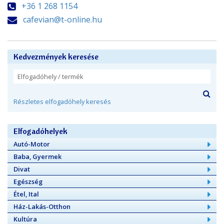
+36 1 268 1154
cafevian@t-online.hu
Kedvezmények keresése
Részletes elfogadóhely keresés
Elfogadóhelyek
Autó-Motor
Baba, Gyermek
Divat
Egészség
Étel, Ital
Ház-Lakás-Otthon
Kultúra