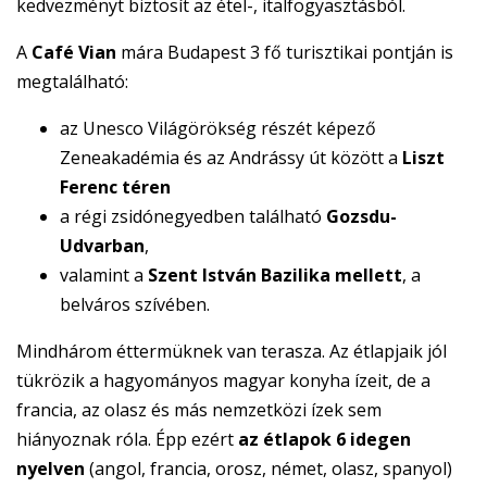
kedvezményt biztosít az étel-, italfogyasztásból.
A
Café Vian
mára Budapest 3 fő turisztikai pontján is
megtalálható:
az Unesco Világörökség részét képező
Zeneakadémia és az Andrássy út között a
Liszt
Ferenc téren
a régi zsidónegyedben található
Gozsdu-
Udvarban
,
valamint a
Szent István Bazilika mellett
, a
belváros szívében.
Mindhárom éttermüknek van terasza. Az étlapjaik jól
tükrözik a hagyományos magyar konyha ízeit, de a
francia, az olasz és más nemzetközi ízek sem
hiányoznak róla. Épp ezért
az étlapok 6 idegen
nyelven
(angol, francia, orosz, német, olasz, spanyol)