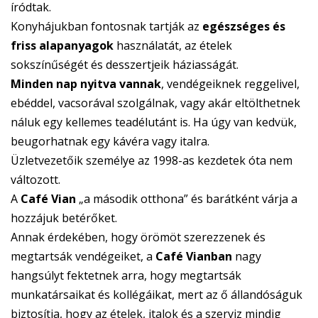
íródtak.
Konyhájukban fontosnak tartják az
egészséges és
friss alapanyagok
használatát, az ételek
sokszínűségét és desszertjeik háziasságát.
Minden nap nyitva vannak
, vendégeiknek reggelivel,
ebéddel, vacsorával szolgálnak, vagy akár eltölthetnek
náluk egy kellemes teadélutánt is. Ha úgy van kedvük,
beugorhatnak egy kávéra vagy italra.
Üzletvezetőik személye az 1998-as kezdetek óta nem
változott.
A
Café Vian
„a második otthona” és barátként várja a
hozzájuk betérőket.
Annak érdekében, hogy örömöt szerezzenek és
megtartsák vendégeiket, a
Café Vianban
nagy
hangsúlyt fektetnek arra, hogy megtartsák
munkatársaikat és kollégáikat, mert az ő állandóságuk
biztosítja, hogy az ételek, italok és a szerviz mindig