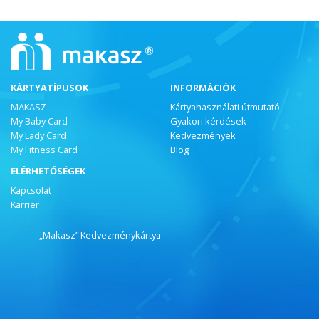
KÁRTYATÍPUSOK
INFORMÁCIÓK
MAKASZ
Kártyahasználati útmutató
My Baby Card
Gyakori kérdések
My Lady Card
Kedvezmények
My Fitness Card
Blog
ELÉRHETŐSÉGEK
Kapcsolat
Karrier
„Makasz” Kedvezménykártya