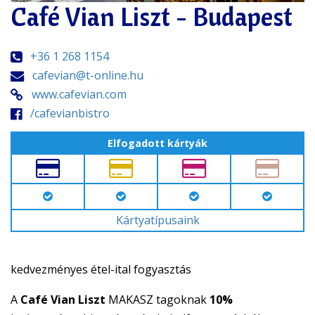
Café Vian Liszt - Budapest
+36 1 268 1154
cafevian@t-online.hu
www.cafevian.com
/cafevianbistro
Elfogadott kártyák
Kártyatípusaink
kedvezményes étel-ital fogyasztás
A
Café Vian Liszt
MAKASZ tagoknak
10%