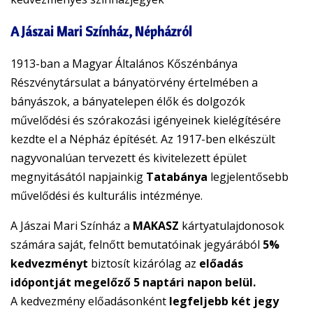
A Jászai Mari Színház, Népházról
1913-ban a Magyar Általános Kőszénbánya
Részvénytársulat a bányatörvény értelmében a
bányászok, a bányatelepen élők és dolgozók
művelődési és szórakozási igényeinek kielégítésére
kezdte el a Népház építését. Az 1917-ben elkészült
nagyvonalúan tervezett és kivitelezett épület
megnyitásától napjainkig
Tatabánya
legjelentősebb
művelődési és kulturális intézménye.
A Jászai Mari Színház a
MAKASZ
kártyatulajdonosok
számára saját, felnőtt bemutatóinak jegyárából
5%
kedvezményt
biztosít kizárólag az
előadás
idópontját megelőző 5 naptári napon belül.
A kedvezmény előadásonként
legfeljebb két jegy