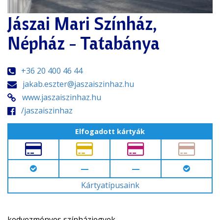
Jászai Mari Színház,
Népház - Tatabánya
+36 20 400 46 44
jakab.eszter@jaszaiszinhaz.hu
www.jaszaiszinhaz.hu
/jaszaiszinhaz
Elfogadott kártyák
—
—
Kártyatípusaink
kedvezményes színházjegyek