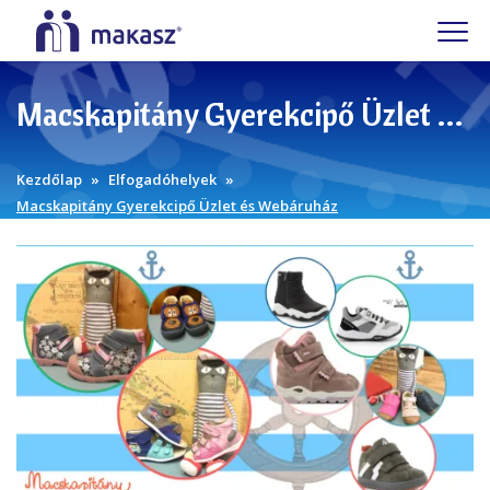
Macskapitány Gyerekcipő Üzlet és Webáruház
Kezdőlap
Elfogadóhelyek
Macskapitány Gyerekcipő Üzlet és Webáruház