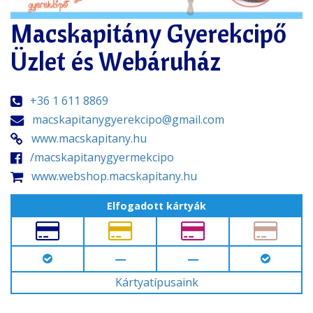
Macskapitány Gyerekcipő
Üzlet és Webáruház
+36 1 611 8869
macskapitanygyerekcipo@gmail.com
www.macskapitany.hu
/macskapitanygyermekcipo
www.webshop.macskapitany.hu
Elfogadott kártyák
—
—
Kártyatípusaink