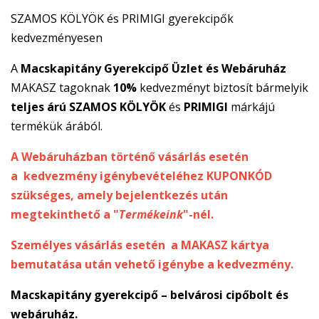
SZAMOS KÖLYÖK és PRIMIGI gyerekcipők
kedvezményesen
A
Macskapitány Gyerekcipő Üzlet és Webáruház
MAKASZ tagoknak
10%
kedvezményt biztosít bármelyik
teljes árú
SZAMOS KÖLYÖK
és
PRIMIGI
márkájú
termékük árából.
A Webáruházban történő vásárlás esetén
a kedvezmény igénybevételéhez KUPONKÓD
szükséges, amely bejelentkezés után
megtekinthető a "
Termékeink
"-nél.
Személyes vásárlás esetén a MAKASZ kártya
bemutatása után vehető igénybe a kedvezmény.
Macskapitány gyerekcipő – belvárosi cipőbolt és
webáruház.