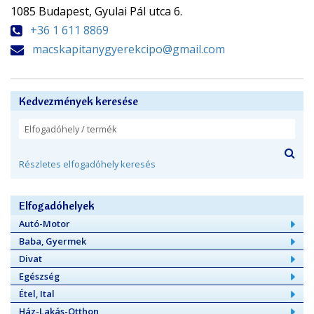
1085 Budapest, Gyulai Pál utca 6.
+36 1 611 8869
macskapitanygyerekcipo@gmail.com
Kedvezmények keresése
Részletes elfogadóhely keresés
Elfogadóhelyek
Autó-Motor
Baba, Gyermek
Divat
Egészség
Étel, Ital
Ház-Lakás-Otthon