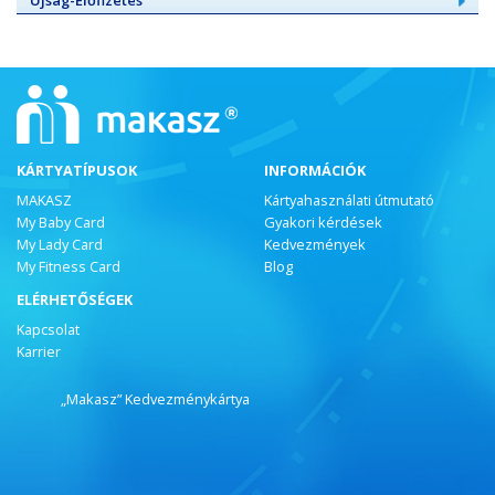
Újság-Előfizetés
KÁRTYATÍPUSOK
INFORMÁCIÓK
MAKASZ
Kártyahasználati útmutató
My Baby Card
Gyakori kérdések
My Lady Card
Kedvezmények
My Fitness Card
Blog
ELÉRHETŐSÉGEK
Kapcsolat
Karrier
„Makasz” Kedvezménykártya