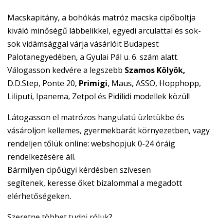
Macskapitány, a bohókás matróz macska cipőboltja
kiváló minőségű lábbelikkel, egyedi arculattal és sok-
sok vidámsággal várja vásárlóit Budapest
Palotanegyedében, a Gyulai Pál u. 6. szám alatt.
Válogasson kedvére a legszebb
Szamos Kölyök,
D.D.Step, Ponte 20,
Primigi
, Maus, ASSO, Hopphopp,
Liliputi, Ipanema, Zetpol és Pidilidi modellek közül!
Látogasson el matrózos hangulatú üzletükbe és
vásároljon kellemes, gyermekbarát környezetben, vagy
rendeljen tőlük online: webshopjuk 0-24 óráig
rendelkezésére áll.
Bármilyen cipőügyi kérdésben szívesen
segítenek, keresse őket bizalommal a megadott
elérhetőségeken.
Szeretne többet tudni róluk?