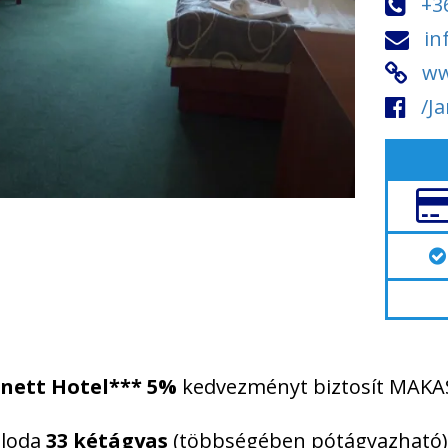
+3
in
ww
/J
nett Hotel***
5%
kedvezményt biztosít MAKA
lloda
33 kétágyas
(többségében pótágyazható)