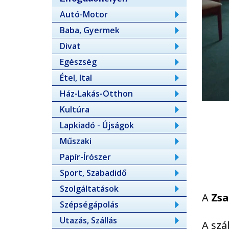
Autó-Motor
Baba, Gyermek
Divat
Egészség
Étel, Ital
Ház-Lakás-Otthon
Kultúra
Lapkiadó - Újságok
Műszaki
Papír-Írószer
Sport, Szabadidő
Szolgáltatások
A
Zsa
Szépségápolás
Utazás, Szállás
A szá