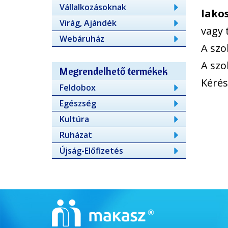
Vállalkozásoknak
lakos
Virág, Ajándék
vagy t
Webáruház
A szo
A szo
Megrendelhető termékek
Kérés
Feldobox
Egészség
Kultúra
Ruházat
Újság-Előfizetés