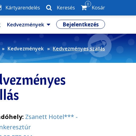
0
Kártyarendelés
Keresés
Kosár
g
Kedvezmények
Bejelentkezés
Kedvezmények
Kedvezményes szállás
dvezményes
llás
adóhely:
Zsanett Hotel*** -
nkeresztúr