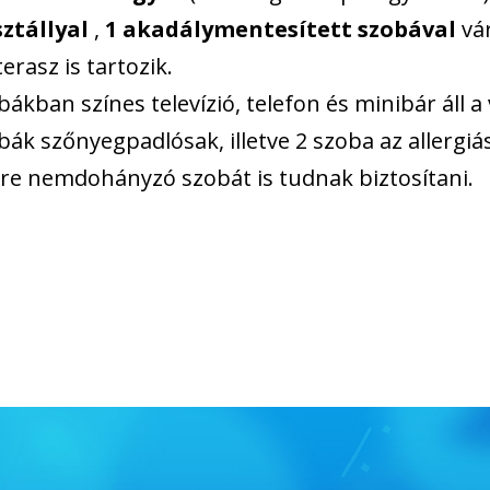
ztállyal
,
1 akadálymentesített szobával
vár
erasz is tartozik.
bákban színes televízió, telefon és minibár áll 
bák szőnyegpadlósak, illetve 2 szoba az allergiá
re nemdohányzó szobát is tudnak biztosítani.