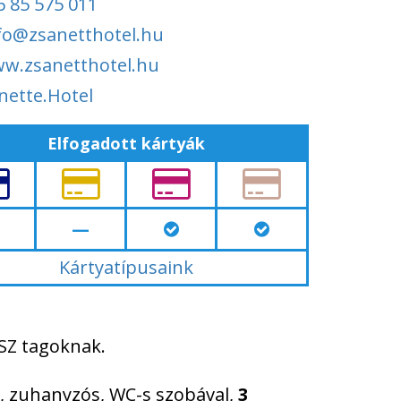
6 85 575 011
fo@zsanetthotel.hu
w.zsanetthotel.hu
anette.Hotel
Elfogadott kártyák
—
Kártyatípusaink
SZ tagoknak.
, zuhanyzós, WC-s szobával,
3