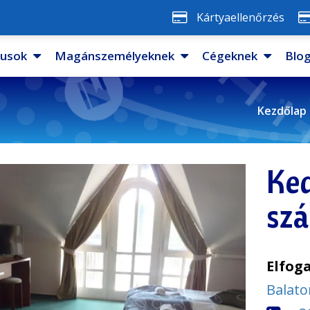
Kártyaellenőrzés
pusok
Magánszemélyeknek
Cégeknek
Blo
Kezdőlap
Ke
szá
Elfog
Balato