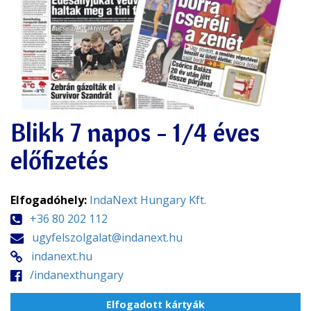
Blikk 7 napos - 1/4 éves
előfizetés
Elfogadóhely:
IndaNext Hungary Kft.
+36 80 202 112
ugyfelszolgalat@indanext.hu
indanext.hu
/indanexthungary
Elfogadott kártyák