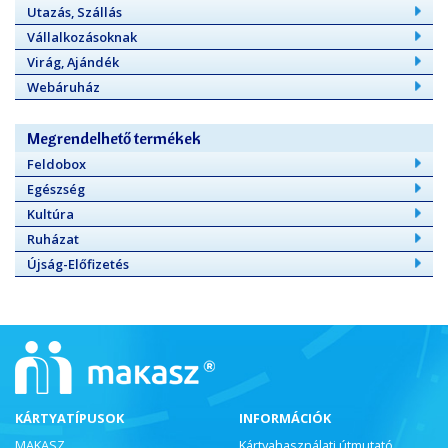
Utazás, Szállás
Vállalkozásoknak
Virág, Ajándék
Webáruház
Megrendelhető termékek
Feldobox
Egészség
Kultúra
Ruházat
Újság-Előfizetés
KÁRTYATÍPUSOK
INFORMÁCIÓK
MAKASZ
Kártyahasználati útmutató