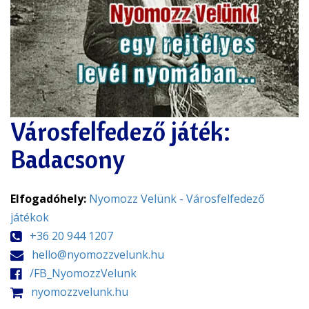
Városfelfedező játék:
Badacsony
Elfogadóhely:
Nyomozz Velünk - Városfelfedező
játékok
+36 20 944 1207
hello@nyomozzvelunk.hu
/FB_NyomozzVelunk
nyomozzvelunk.hu