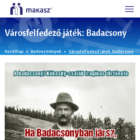
Városfelfedező játék: Badacsony
Kezdőlap
Kedvezmények
Városfelfedező játék: Badacsony