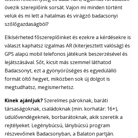
övezik szereplőink sorsát. Vajon mi minden történt
velük és mi lett a hatalmas és virágzó badacsonyi
szőlőgazdaságból?
Elkísérheted főszereplőinket és ezekre a kérdésekre is
választ kaphatsz izgalmas AR (kiterjesztett valóság) és
GPS alapú mobil telefonos játékunk beszerzésével és
lejátszásával. Sőt, kicsit más szemmel láthatod
Badacsonyt, ezt a gyönyörűséges és egyedülálló
formát öltő hegyet, miközben sok új dolgot is
megtudhatsz, megismerhetsz.
Kinek ajánljuk?
Szerelmes pároknak, baráti
társaságoknak, családoknak (min. korhatár: 16+),
üdülővendégeknek, borbarátoknak, akik szeretik a
rejtélyeket. Legénybúcsú, lánybúcsú program
részvevőinek Badacsonyban, a Balaton partján.