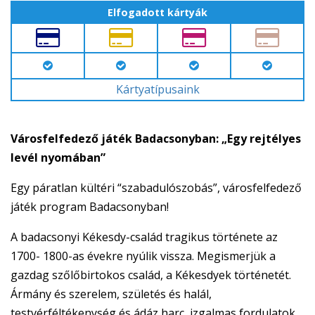
Elfogadott kártyák
Kártyatípusaink
Városfelfedező játék Badacsonyban: „Egy rejtélyes
levél nyomában”
Egy páratlan kültéri “szabadulószobás”, városfelfedező
játék program Badacsonyban!
A badacsonyi Kékesdy-család tragikus története az
1700- 1800-as évekre nyúlik vissza. Megismerjük a
gazdag szőlőbirtokos család, a Kékesdyek történetét.
Ármány és szerelem, születés és halál,
testvérféltékenység és ádáz harc, izgalmas fordulatok