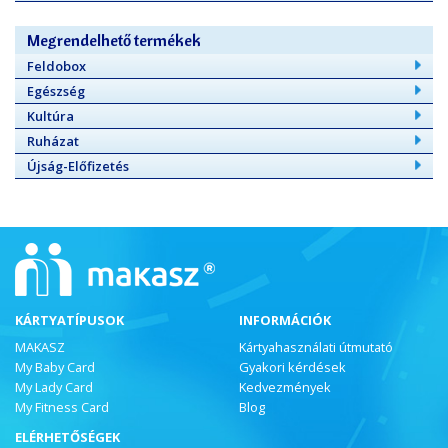
Megrendelhető termékek
Feldobox
Egészség
Kultúra
Ruházat
Újság-Előfizetés
KÁRTYATÍPUSOK
INFORMÁCIÓK
MAKASZ
Kártyahasználati útmutató
My Baby Card
Gyakori kérdések
My Lady Card
Kedvezmények
My Fitness Card
Blog
ELÉRHETŐSÉGEK